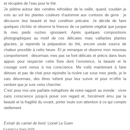
et récupère de l’eau pour le thé.
Je piétine autour des cendres refroidies de la veille, quand, soudain je
vois au sol les plantes couleurs d’automne aux contours de givre : je
découvre leur beauté et leur condition précaire. Je décide de faire
quelques clichés et observe la finesse de ce parterre végétal que jusque
là mes pieds rustres ignoraient. Après quelques compositions
photographiques au motif de ces délicates mais vaillantes plantes
glacées, je reprends la préparation du thé, encore seule source de
chaleur possible à cette heure. Et je remarque et observe mon nouveau
comportement : désormais mes pas se font délicats et précis dans leurs
appuis pour respecter cette flore dont l’existence, la beauté et le
courage sont venus à ma conscience. Me voilà maintenant à faire
détours et pas de chat pour rejoindre la rivière car sous mes pieds, je le
sais désormais, des êtres luttent pour leur survie et pour m’offrir la
verdure que je suis venu chercher.
C’est pour moi une parfaite métaphore de notre rapport au monde : vivre
sans conscience jusqu’à poser son regard et, forcément ému par la
beauté et la fragilité du vivant, porter toute son attention à ce qui compte
réellement.
Extrait du carnet de bord.
Lionel Le Guen
© Lionel Le Guen 2026