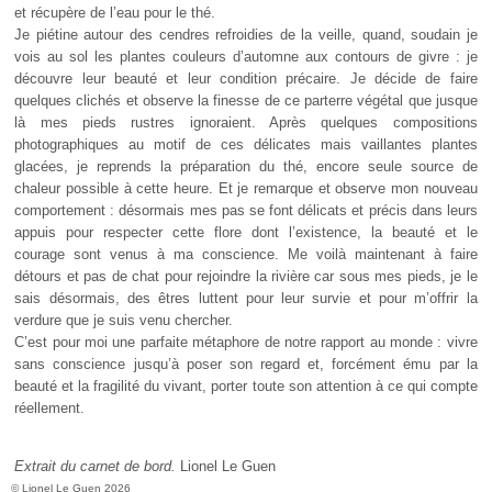
et récupère de l’eau pour le thé.
Je piétine autour des cendres refroidies de la veille, quand, soudain je
vois au sol les plantes couleurs d’automne aux contours de givre : je
découvre leur beauté et leur condition précaire. Je décide de faire
quelques clichés et observe la finesse de ce parterre végétal que jusque
là mes pieds rustres ignoraient. Après quelques compositions
photographiques au motif de ces délicates mais vaillantes plantes
glacées, je reprends la préparation du thé, encore seule source de
chaleur possible à cette heure. Et je remarque et observe mon nouveau
comportement : désormais mes pas se font délicats et précis dans leurs
appuis pour respecter cette flore dont l’existence, la beauté et le
courage sont venus à ma conscience. Me voilà maintenant à faire
détours et pas de chat pour rejoindre la rivière car sous mes pieds, je le
sais désormais, des êtres luttent pour leur survie et pour m’offrir la
verdure que je suis venu chercher.
C’est pour moi une parfaite métaphore de notre rapport au monde : vivre
sans conscience jusqu’à poser son regard et, forcément ému par la
beauté et la fragilité du vivant, porter toute son attention à ce qui compte
réellement.
Extrait du carnet de bord.
Lionel Le Guen
© Lionel Le Guen 2026